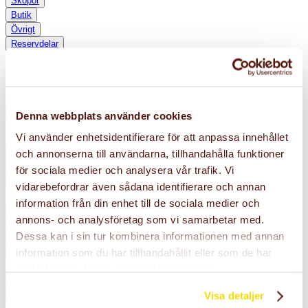
Skopor
Butik
Övrigt
Reservdelar
2 000kr
Denna webbplats använder cookies
Vi använder enhetsidentifierare för att anpassa innehållet
Kategorier:
Alla
Begagnat
Butik
Grävmaskiner
Hjullastare
Kampanjer
och annonserna till användarna, tillhandahålla funktioner
Okategoriserad
Övrigt
Redskap
Reservdelar
Skopor
för sociala medier och analysera vår trafik. Vi
Släpvagnar
Utförsäljning
vidarebefordrar även sådana identifierare och annan
Filtrera:
information från din enhet till de sociala medier och
Alla
annons- och analysföretag som vi samarbetar med.
Årsmodell
Dessa kan i sin tur kombinera informationen med annan
Tillverkare
Lager
information som du har tillhandahållit eller som de har
Skick:
samlat in när du har använt deras tjänster.
Alla
Nytt
Begagnat
Applicera filter
Visa detaljer
Redskap