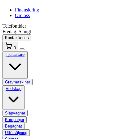
Finansiering
Om oss
Telefontider
Fredag:
Stängt
Kontakta oss
0
Hjullastare
Grävmaskiner
Redskap
Släpvagnar
Kampanjer
Begagnat
Utförsäljning