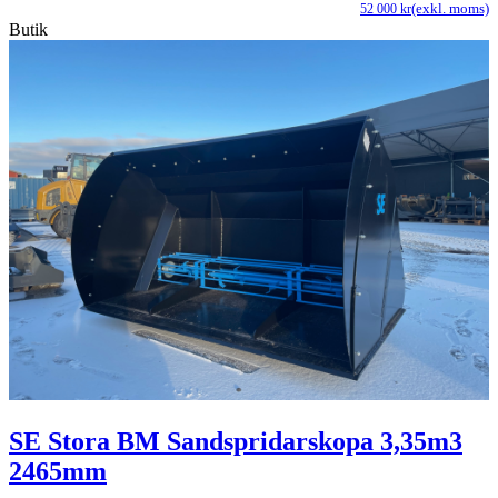
(exkl. moms)
52 000
kr
Butik
SE Stora BM Sandspridarskopa 3,35m3
2465mm