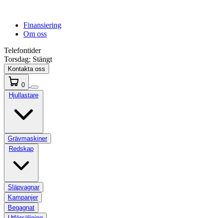
Finansiering
Om oss
Telefontider
Torsdag:
Stängt
Kontakta oss
0
Hjullastare
Grävmaskiner
Redskap
Släpvagnar
Kampanjer
Begagnat
Utförsäljning