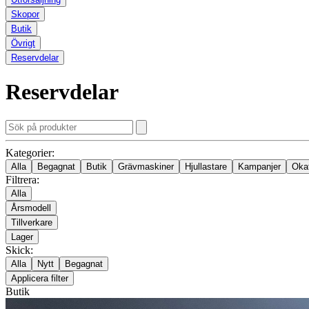
Skopor
Butik
Övrigt
Reservdelar
Reservdelar
Kategorier:
Alla
Begagnat
Butik
Grävmaskiner
Hjullastare
Kampanjer
Oka
Filtrera:
Alla
Årsmodell
Tillverkare
Lager
Skick:
Alla
Nytt
Begagnat
Applicera filter
Butik