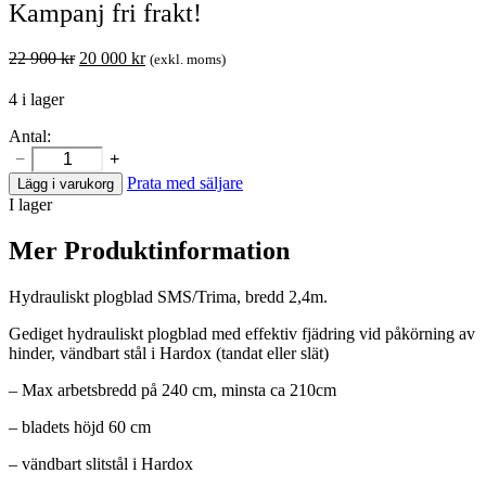
Kampanj fri frakt!
Det
Det
22 900
kr
20 000
kr
(exkl. moms)
ursprungliga
nuvarande
4 i lager
priset
priset
var:
är:
Antal:
−
+
22
20
ANT
Prata med säljare
Lägg i varukorg
Hydrauliskt
900 kr.
000 kr.
I lager
plogblad
SMS/trima
2,4m
Mer Produktinformation
Kampanj
fri
Hydrauliskt plogblad SMS/Trima, bredd 2,4m.
frakt!
mängd
Gediget hydrauliskt plogblad med effektiv fjädring vid påkörning av
hinder, vändbart stål i Hardox (tandat eller slät)
– Max arbetsbredd på 240 cm, minsta ca 210cm
– bladets höjd 60 cm
– vändbart slitstål i Hardox