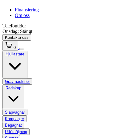
Finansiering
Om oss
Telefontider
Onsdag:
Stängt
Kontakta oss
0
Hjullastare
Grävmaskiner
Redskap
Släpvagnar
Kampanjer
Begagnat
Utförsäljning