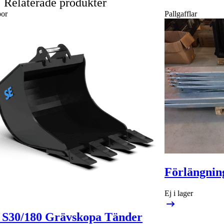
Relaterade produkter
Pallgafflar
Pallgaff
Förlängningsgafflar 2,5 ton
Ej i lager
SE G
Pris på begäran