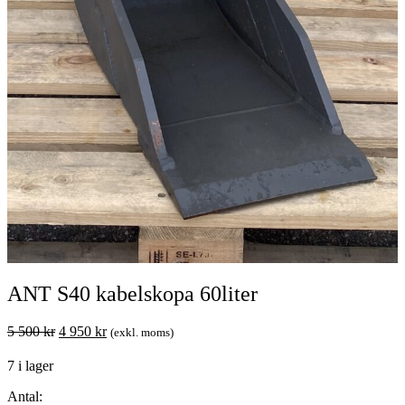
ANT S40 kabelskopa 60liter
Det
Det
5 500
kr
4 950
kr
(exkl. moms)
ursprungliga
nuvarande
7 i lager
priset
priset
var:
är:
Antal: