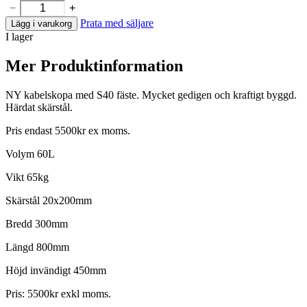
−
+
5
4
ANT
Prata med säljare
Lägg i varukorg
S40
500 kr.
950 kr.
I lager
kabelskopa
60liter
mängd
Mer Produktinformation
NY kabelskopa med S40 fäste. Mycket gedigen och kraftigt byggd.
Härdat skärstål.
Pris endast 5500kr ex moms.
Volym 60L
Vikt 65kg
Skärstål 20x200mm
Bredd 300mm
Längd 800mm
Höjd invändigt 450mm
Pris: 5500kr exkl moms.