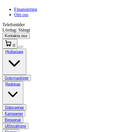
Finansiering
Om oss
Telefontider
Lördag:
Stängt
Kontakta oss
0
Hjullastare
Grävmaskiner
Redskap
Släpvagnar
Kampanjer
Begagnat
Utförsäljning