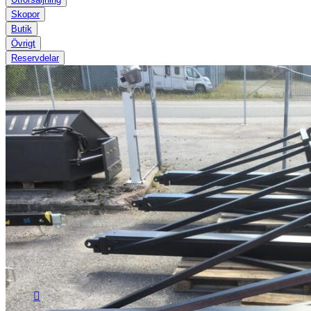
Skopor
Butik
Övrigt
Reservdelar