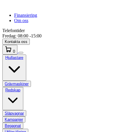
Finansiering
Om oss
Telefontider
Fredag:
08:00 -15:00
Kontakta oss
0
Hjullastare
Grävmaskiner
Redskap
Släpvagnar
Kampanjer
Begagnat
Utförsäljning