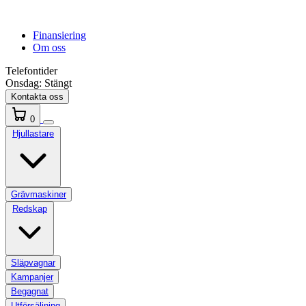
Finansiering
Om oss
Telefontider
Onsdag:
Stängt
Kontakta oss
0
Hjullastare
Grävmaskiner
Redskap
Släpvagnar
Kampanjer
Begagnat
Utförsäljning