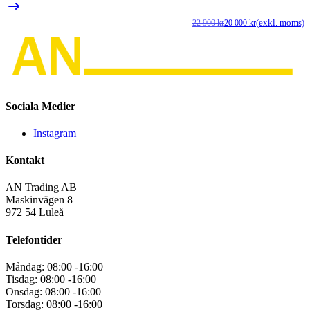
(exkl. moms)
22 900
kr
20 000
kr
D
D
u
n
p
p
v
ä
2
2
9
0
Sociala Medier
Instagram
Kontakt
AN Trading AB
Maskinvägen 8
972 54 Luleå
Telefontider
Måndag:
08:00 -16:00
Tisdag:
08:00 -16:00
Onsdag:
08:00 -16:00
Torsdag:
08:00 -16:00