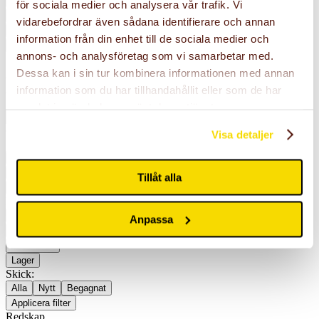
Skopor
för sociala medier och analysera vår trafik. Vi
Butik
vidarebefordrar även sådana identifierare och annan
Övrigt
information från din enhet till de sociala medier och
Reservdelar
annons- och analysföretag som vi samarbetar med.
Dessa kan i sin tur kombinera informationen med annan
plogar
information som du har tillhandahållit eller som de har
samlat in när du har använt deras tjänster.
Visa detaljer
Kategorier:
Alla
Begagnat
Butik
Grävmaskiner
Hjullastare
Kampanjer
Okategoriserad
Övrigt
Redskap
Reservdelar
Skopor
Tillåt alla
Släpvagnar
Utförsäljning
Filtrera:
Alla
Anpassa
Årsmodell
Tillverkare
Lager
Skick:
Alla
Nytt
Begagnat
Applicera filter
Redskap