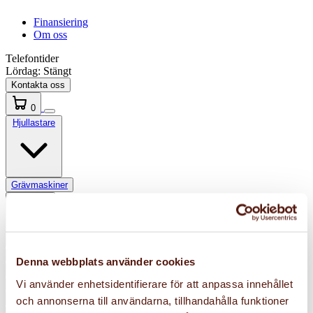
Finansiering
Om oss
Telefontider
Lördag:
Stängt
Kontakta oss
0
Hjullastare
Grävmaskiner
Redskap
Släpvagnar
Denna webbplats använder cookies
Kampanjer
Vi använder enhetsidentifierare för att anpassa innehållet
Begagnat
Utförsäljning
och annonserna till användarna, tillhandahålla funktioner